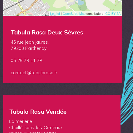
Leaflet
|
OpenStreetMap
contributors,
CC-BY-SA
Tabula Rasa Deux-Sèvres
46 rue Jean Jaurès,
79200 Parthenay
06 29 73 11 78
contact@tabularasa.fr
Tabula Rasa Vendée
La merlerie
Chaillé-sous-les-Ormeaux