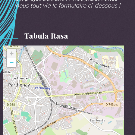
nous tout via le formulaire ci-dessous !
Tabula Rasa
+
−