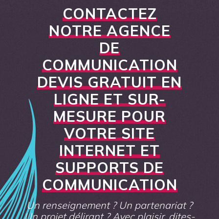
CONTACTEZ
NOTRE AGENCE
DE
COMMUNICATION
DEVIS GRATUIT EN
LIGNE ET SUR-
MESURE POUR
VOTRE SITE
INTERNET ET
SUPPORTS DE
COMMUNICATION
Un renseignement ? Un partenariat ?
Un projet délirant ? Avec plaisir, dites-